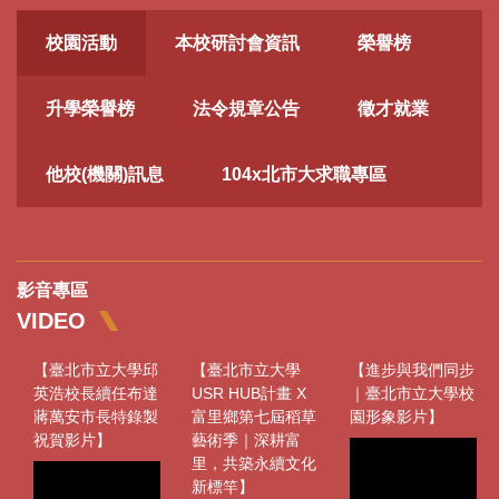
校園活動
本校研討會資訊
榮譽榜
升學榮譽榜
法令規章公告
徵才就業
他校(機關)訊息
104x北市大求職專區
影音專區
VIDEO
【臺北市立大學邱
【臺北市立大學
【進步與我們同步
英浩校長續任布達
USR HUB計畫 X
｜臺北市立大學校
蔣萬安市長特錄製
富里鄉第七屆稻草
園形象影片】
祝賀影片】
藝術季｜深耕富
里，共築永續文化
新標竿】