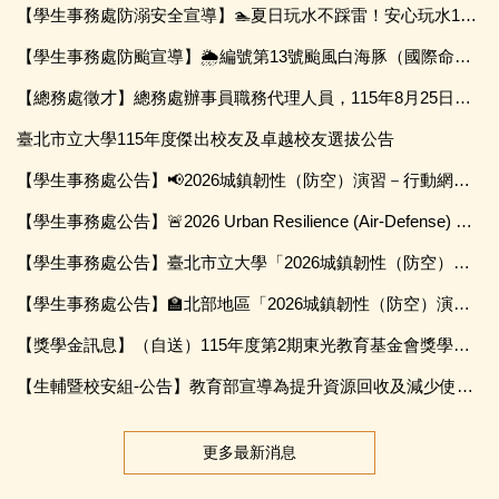
【學生事務處防溺安全宣導】🏊夏日玩水不踩雷！安心玩水10大守則與救溺5招🛟
【學生事務處防颱宣導】🌦️編號第13號颱風白海豚（國際命名 DOLPHIN）安全注意事項🌀
【總務處徵才】總務處辦事員職務代理人員，115年8月25日截止收件
臺北市立大學115年度傑出校友及卓越校友選拔公告
【學生事務處公告】📢2026城鎮韌性（防空）演習－行動網路降速演練📲
【學生事務處公告】🚨2026 Urban Resilience (Air-Defense) Exercise🚨
【學生事務處公告】臺北市立大學「2026城鎮韌性（防空）演習」行動指引
【學生事務處公告】🏫北部地區「2026城鎮韌性（防空）演習」於115年8月13日14時30分至15時實施，請配合實施演練。🚀
【獎學金訊息】（自送）115年度第2期東光教育基金會獎學金，申請期間115年9月1日起至 115年9月30 日。
【生輔暨校安組-公告】教育部宣導為提升資源回收及減少使用一次性餐具之執行成效，依相關法令及政策落實推動校園源頭減量、資源回收及一次性用品減量措施。
更多最新消息