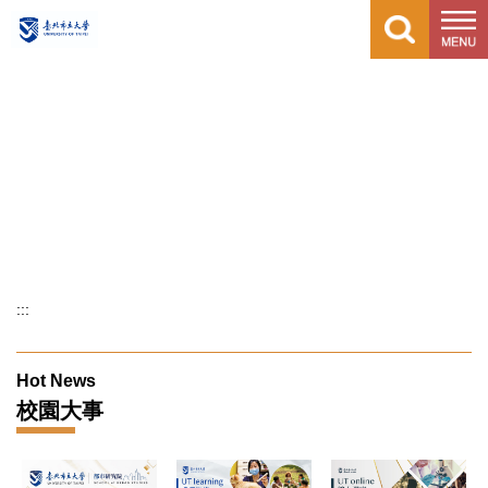
跳
到
主
要
內
容
區
:::
Hot News
校園大事