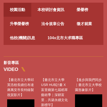
校園活動
本校研討會資訊
榮譽榜
升學榮譽榜
法令規章公告
徵才就業
他校(機關)訊息
104x北市大求職專區
影音專區
VIDEO
【臺北市立大學邱
【臺北市立大學
【進步與我們同步
英浩校長續任布達
USR HUB計畫 X
｜臺北市立大學校
蔣萬安市長特錄製
富里鄉第七屆稻草
園形象影片】
祝賀影片】
藝術季｜深耕富
里，共築永續文化
新標竿】