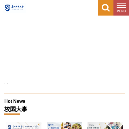
跳
到
主
要
內
容
區
:::
Hot News
校園大事