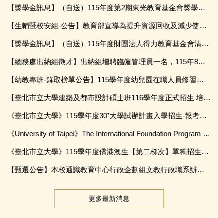
【獎學金訊息】（自送）115年度第2期東光教育基金會獎學金，申請期間115年9月1日起至 115年9月30 日。
【生輔暨校安組-公告】教育部宣導為提升資源回收及減少使用一次性餐具之執行成效，依相關法令及政策落實推動校園源頭減量、資源回收及一次性用品減量措施。
【獎學金訊息】（自送）115年度財團法人得力教育基金會清寒獎助學金，申請期間115年9月1日起至 115 年9月 20 日止。
【總務處出納組徵才】出納組增聘臨僱管理員一名，115年8月25日前截止收件
【幼教專班-錄取榜單公告】115學年度幼兒園在職人員修習幼兒園教師師資職前教育課程專班_錄取榜單公告(115.8.4)
【臺北市立大學建築及都市設計碩士班116學年度正式招生 培養未來城市規劃與設計人才】
《臺北市立大學》115學年度30⁺大學試辦計畫入學招生-報考資格審核結果公告
《University of Taipei》The International Foundation Program (International Students, Overseas Chinese Student, Hong Kong & Macao Student) Admission Announcement of Academic Year 2026.
《臺北市立大學》115學年度僑港澳生【第二梯次】單獨招生榜單公告
【甄選公告】本校通識教育中心行政企劃組文教行政職系辦事員第4次甄選簡章
更多最新消息