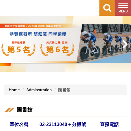
Jump
to
the
main
content
block
Home
Adminstration
圖書館
圖書館
單位名稱
02-23113040＋分機號
直撥電話