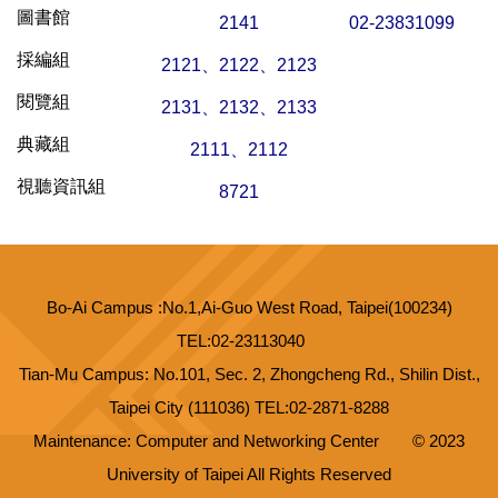
圖書館
2141
02-23831099
採編組
2121、2122、2123
閱覽組
2131、2132、2133
典藏組
2111、2112
視聽資訊組
8721
Bo-Ai Campus :No.1,Ai-Guo West Road, Taipei(100234)
TEL:02-23113040
Tian-Mu Campus: No.101, Sec. 2, Zhongcheng Rd., Shilin Dist.,
Taipei City (111036) TEL:02-2871-8288
Maintenance: Computer and Networking Center
© 2023
University of Taipei All Rights Reserved