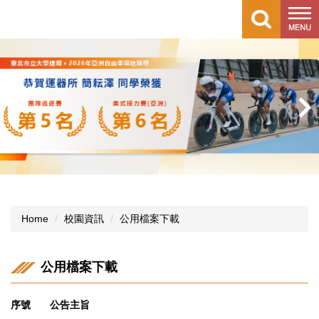
Jump
to
the
main
content
block
Home
校園資訊
公用檔案下載
公用檔案下載
序號
公告主旨